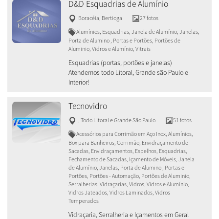
D&D Esquadrias de Alumínio
Boracéia
,
Bertioga
27 fotos
Alumínios, Esquadrias, Janela de Alumínio, Janelas,
Porta de Alumino , Portas e Portões, Portões de
Aluminio, Vidros e Alumínio, Vitrais
Esquadrias (portas, portões e janelas)
Atendemos todo Litoral, Grande são Paulo e
Interior!
Tecnovidro
,
Todo Litoral e Grande São Paulo
51 fotos
Acessórios para Corrimão em Aço Inox, Alumínios,
Box para Banheiros, Corrimão, Envidraçamento de
Sacadas, Envidraçamentos, Espelhos, Esquadrias,
Fechamento de Sacadas, Içamento de Móveis, Janela
de Alumínio, Janelas, Porta de Alumino , Portas e
Portões, Portões - Automação, Portões de Aluminio,
Serralherias, Vidraçarias, Vidros, Vidros e Alumínio,
Vidros Jateados, Vidros Laminados, Vidros
Temperados
Vidraçaria, Serralheria e Içamentos em Geral