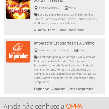
Serralheria Fênix
Enseada
,
Guarujá
0 fotos
Box para Banheiros, Ferros, Janela de Alumínio,
Janelas, Porta de Alumino , Portas e Portões, Portões
de Aluminio, Serralherias, Vidraçarias
Alumínio - Ferro - Vidros Temperados
Imperador Esquadrias de Alumínio
Boracéia II
,
São Sebastião
16 fotos
Alambrados para quadras esportivas, Alumínios,
Envidraçamento de Sacadas, Envidraçamentos,
Esquadrias, Janela de Alumínio, Janelas, Porta de
Alumino , Portaria, Portas e Portões, Portões de
Aluminio, Telas para quadras esportivas, Vidraçarias,
Vidros, Vidros e Alumínio, Vidros Laminados, Vidros
Temperados
Esquadrias - Vidraçaria - Telas Mosquiteiras
Ainda não conhece a
OPPA