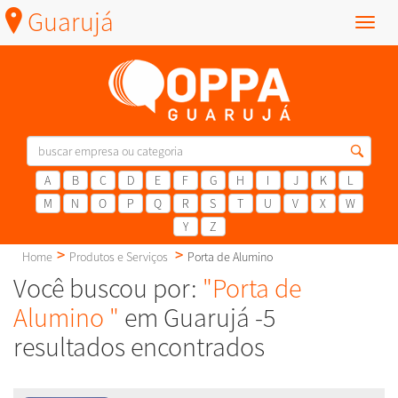
Guarujá
Menu
A
B
C
D
E
F
G
H
I
J
K
L
M
N
O
P
Q
R
S
T
U
V
X
W
Y
Z
Home
Produtos e Serviços
Porta de Alumino
Você buscou por:
"Porta de
Alumino "
em Guarujá -5
resultados encontrados