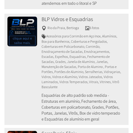
atendemos em todo o litoral e SP
BLP Vidros e Esquadrias
Rio da Praia
,
Bertioga
6 fotos
Acessórios para Corrimão em Aço Inox, Alumínios,
Box para Banheiros, Coberturas e Pergolados,
Coberturas em Policarbonato, Corrimão,
Envidraçamento de Sacadas, Envidraçamentos,
Escadas, Espelhos, Esquadrias, Fechamento de
Sacadas, Grades, Janela de Alumínio, Janelas,
Manutenção de Sacadas, Porta de Alumino , Portas e
Portões, Portões de Aluminio, Serralherias, Vidraçarias,
Vidros, Vidros e Alumínio, Vidros Jateados, Vidros
Laminados, Vidros Temperados, Vitrais, Vitrines, Vitrô
Basculante
Esquadrias de alto padrão sob medida -
Estruturas em alumínio, Fechamento de área,
Coberturas em policarbonato, Grades, Portões,
Portas, Janelas, Vitrôs, Box de vidro temperado
e Esquadrias de alumínio em geral