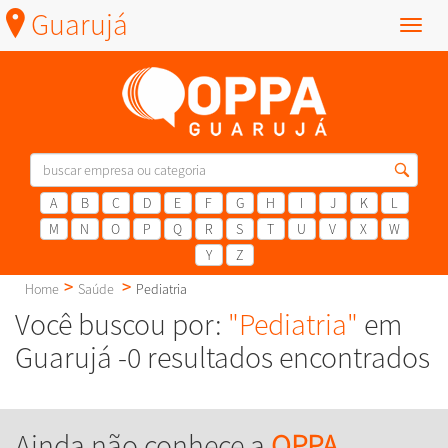
Guarujá
Menu
A
B
C
D
E
F
G
H
I
J
K
L
M
N
O
P
Q
R
S
T
U
V
X
W
Y
Z
Home
Saúde
Pediatria
Você buscou por:
"Pediatria"
em
Guarujá -0 resultados encontrados
Ainda não conhece a
OPPA