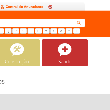
Central do Anunciante
P
Q
R
S
T
U
V
X
W
Y
Z
Construção
Saúde
os