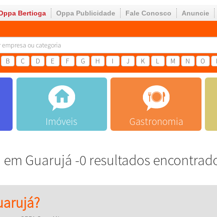
Oppa Bertioga
Oppa Publicidade
Fale Conosco
Anuncie
B
C
D
E
F
G
H
I
J
K
L
M
N
O
Imóveis
Gastronomia
"
em Guarujá -0 resultados encontrad
arujá?