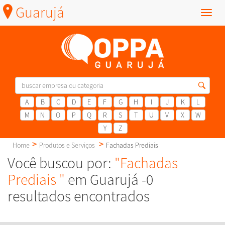
Guarujá
Menu
A
B
C
D
E
F
G
H
I
J
K
L
M
N
O
P
Q
R
S
T
U
V
X
W
Y
Z
Home
Produtos e Serviços
Fachadas Prediais
Você buscou por:
"Fachadas
Prediais "
em Guarujá -0
resultados encontrados