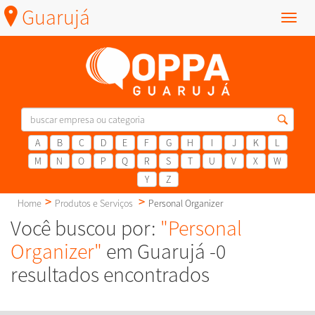
Guarujá
Menu
A
B
C
D
E
F
G
H
I
J
K
L
M
N
O
P
Q
R
S
T
U
V
X
W
Y
Z
Home
Produtos e Serviços
Personal Organizer
Você buscou por:
"Personal
Organizer"
em Guarujá -0
resultados encontrados