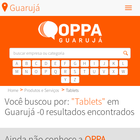
Guarujá
Menu
A
B
C
D
E
F
G
H
I
J
K
L
M
N
O
P
Q
R
S
T
U
V
X
W
Y
Z
Home
Produtos e Serviços
Tablets
Você buscou por:
"Tablets"
em
Guarujá -0 resultados encontrados
Ainda não conhece a
OPPA