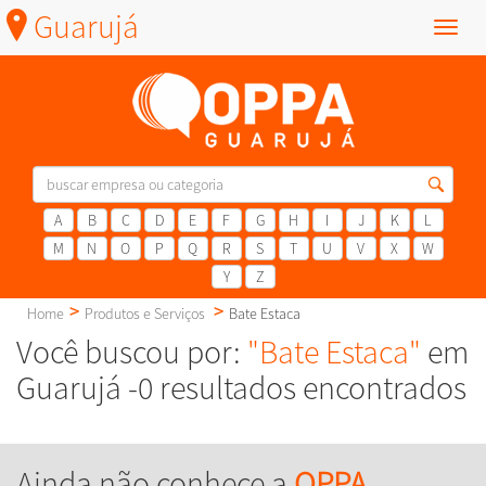
Guarujá
Menu
A
B
C
D
E
F
G
H
I
J
K
L
M
N
O
P
Q
R
S
T
U
V
X
W
Y
Z
Home
Produtos e Serviços
Bate Estaca
Você buscou por:
"Bate Estaca"
em
Guarujá -0 resultados encontrados
Ainda não conhece a
OPPA