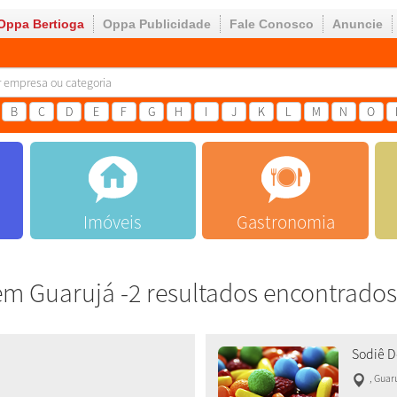
Oppa Bertioga
Oppa Publicidade
Fale Conosco
Anuncie
B
C
D
E
F
G
H
I
J
K
L
M
N
O
Imóveis
Gastronomia
m Guarujá -2 resultados encontrados
Sodiê D
,
Guar