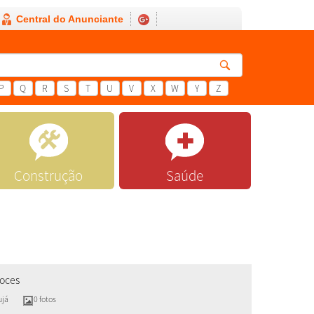
Central do Anunciante
P
Q
R
S
T
U
V
X
W
Y
Z
Construção
Saúde
oces
ujá
0 fotos