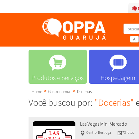
A
Produtos e Serviços
Hospedagem
Home
Gastronomia
Docerias
Você buscou por:
"Docerias"
e
Las Vegas Mini Mercado
Centro
,
Bertioga
73 fotos