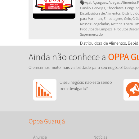
Açai, Açougues, Adegas, Alimentos F
Carvão, Cervejas, Chocolates, Congelado
Distribuidora de Alimentos, Distribui
para Marmitex, Embalagens, Gelo, Grãos 
Massas Congeladas, Materiais para Lim
Produtos de Limpeza, Produtos Descartá
Supermercado
Distribuidora de Alimentos, Bebid
Ainda não conhece a
OPPA Gu
Oferecemos muito mais visibilidade para seu negócio! Destaqu
O seu negócio não está sendo
bem divulgado?
Oppa Guarujá
Anuncie
Notícias