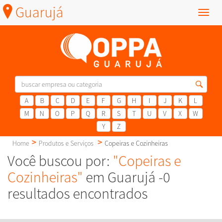
Guarujá
Menu
A
B
C
D
E
F
G
H
I
J
K
L
M
N
O
P
Q
R
S
T
U
V
X
W
Y
Z
Home
Produtos e Serviços
Copeiras e Cozinheiras
Você buscou por:
"Copeiras e
Cozinheiras"
em Guarujá -0
resultados encontrados