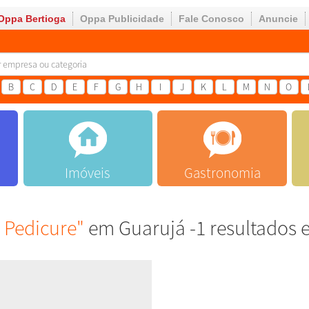
Oppa Bertioga
Oppa Publicidade
Fale Conosco
Anuncie
B
C
D
E
F
G
H
I
J
K
L
M
N
O
Imóveis
Gastronomia
 Pedicure"
em Guarujá -1 resultados 