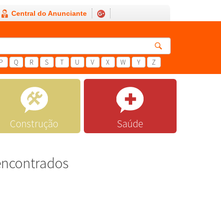
Central do Anunciante
P
Q
R
S
T
U
V
X
W
Y
Z
Construção
Saúde
encontrados