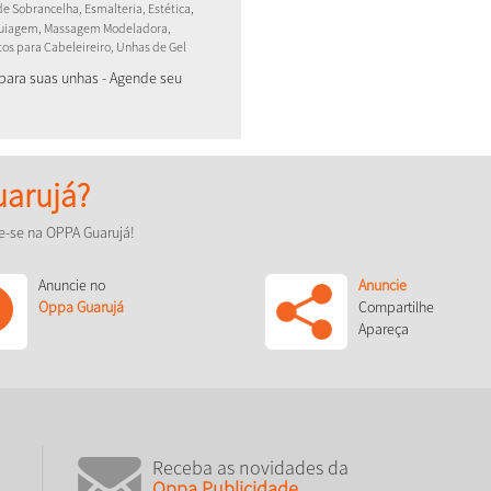
de Sobrancelha, Esmalteria, Estética,
quiagem, Massagem Modeladora,
os para Cabeleireiro, Unhas de Gel
para suas unhas - Agende seu
arujá?
e-se na OPPA Guarujá!
Anuncie no
Anuncie
Oppa Guarujá
Compartilhe
Apareça
Receba as novidades da
Oppa Publicidade