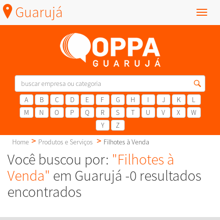
Guarujá
Menu
A
B
C
D
E
F
G
H
I
J
K
L
M
N
O
P
Q
R
S
T
U
V
X
W
Y
Z
Home
Produtos e Serviços
Filhotes à Venda
Você buscou por:
"Filhotes à
Venda"
em Guarujá -0 resultados
encontrados