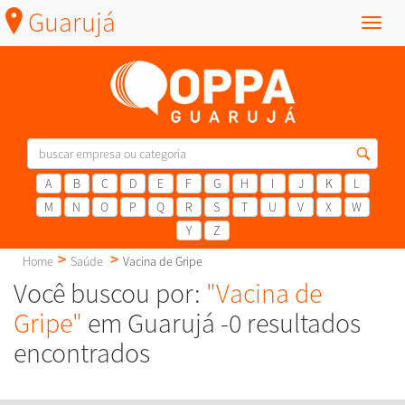
Guarujá
Menu
A
B
C
D
E
F
G
H
I
J
K
L
M
N
O
P
Q
R
S
T
U
V
X
W
Y
Z
Home
Saúde
Vacina de Gripe
Você buscou por:
"Vacina de
Gripe"
em Guarujá -0 resultados
encontrados