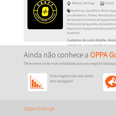
Albatroz
,
Bertioga
13 fotos
Academias, Assistência Técnica Ap
para Academia , Fitness, Manutenção p
Manutenção Preventiva de Equipament
Profissional de Aparelhos de Academia
Reparos em Equipamento de Academia
Academia
Cuidamos de cada detalhe, desde 
complexos, para garantir que se
em forma de pico.
Ainda não conhece a
OPPA Gu
Oferecemos muito mais visibilidade para seu negócio! Destaqu
O seu negócio não está sendo
bem divulgado?
Oppa Guarujá