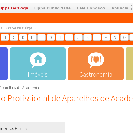
Oppa Bertioga
Oppa Publicidade
Fale Conosco
Anuncie
B
C
D
E
F
G
H
I
J
K
L
M
N
O
Imóveis
Gastronomia
 Aparelhos de Academia
 Profissional de Aparelhos de Acad
mentos Fitness