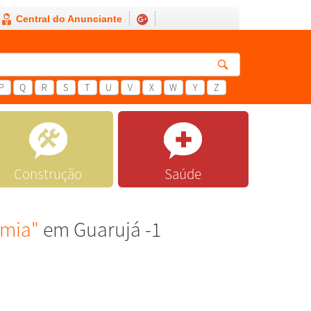
Central do Anunciante
P
Q
R
S
T
U
V
X
W
Y
Z
Construção
Saúde
emia"
em Guarujá -1