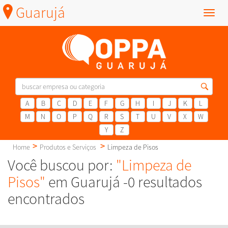
Guarujá
Menu
A
B
C
D
E
F
G
H
I
J
K
L
M
N
O
P
Q
R
S
T
U
V
X
W
Y
Z
Home
Produtos e Serviços
Limpeza de Pisos
Você buscou por:
"Limpeza de
Pisos"
em Guarujá -0 resultados
encontrados