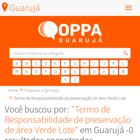
Guarujá
Menu
A
B
C
D
E
F
G
H
I
J
K
L
M
N
O
P
Q
R
S
T
U
V
X
W
Y
Z
Home
Produtos e Serviços
Termo de Responsabilidade de preservação de área Verde Lote
Você buscou por:
"Termo de
Responsabilidade de preservação
de área Verde Lote"
em Guarujá -0
resultados encontrados