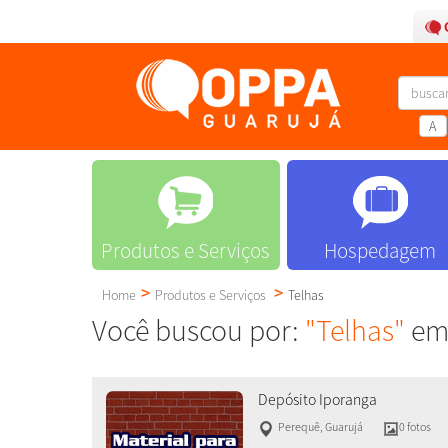
A
Produtos e Serviços
Hospedagem
Home
Produtos e Serviços
Telhas
Você buscou por:
"Telhas"
em 
Depósito Iporanga
Perequê
,
Guarujá
0 fotos