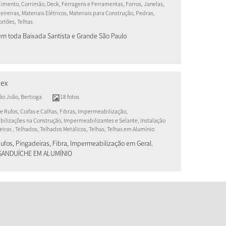
Cimento, Corrimão, Deck, Ferragens e Ferramentas, Forros, Janelas,
eireiras, Materiais Elétricos, Materiais para Construção, Pedras,
ortões, Telhas
em toda Baixada Santista e Grande São Paulo
lex
são João
,
Bertioga
18 fotos
e Rufos, Coifas e Calhas, Fibras, Impermeabilização,
ilizações na Construção, Impermeabilizantes e Selante, Instalação
iras , Telhados, Telhados Metálicos, Telhas, Telhas em Alumínio
Rufos, Pingadeiras, Fibra, Impermeabilização em Geral.
SANDUÍCHE EM ALUMÍNIO