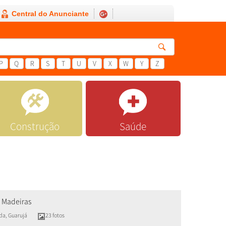
Central do Anunciante
P
Q
R
S
T
U
V
X
W
Y
Z
Construção
Saúde
 Madeiras
da
,
Guarujá
23 fotos