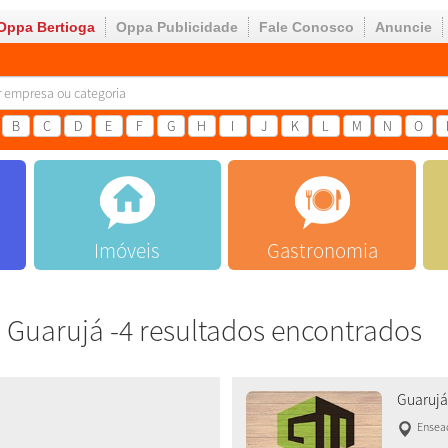
Oppa Bertioga
Oppa Publicidade
Fale Conosco
Anuncie
B
C
D
E
F
G
H
I
J
K
L
M
N
O
Imóveis
Gastronomia
Guarujá -4 resultados encontrados
Guarujá
Ensea