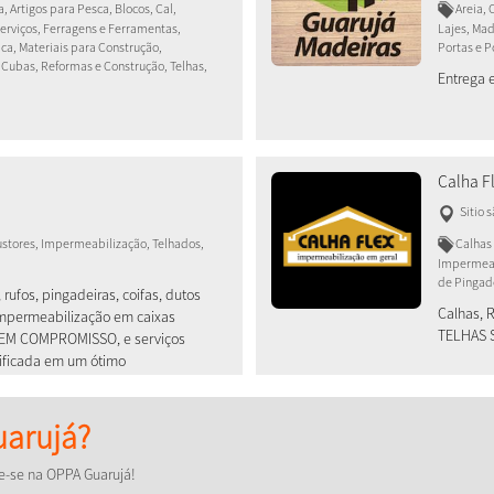
, Artigos para Pesca, Blocos, Cal,
Areia, 
Serviços, Ferragens e Ferramentas,
Lajes, Mad
ica, Materiais para Construção,
Portas e P
 Cubas, Reformas e Construção, Telhas,
Entrega 
Calha F
Sitio 
austores, Impermeabilização, Telhados,
Calhas 
Impermeab
de Pingade
 rufos, pingadeiras, coifas, dutos
Calhas, 
 Impermeabilização em caixas
TELHAS 
SEM COMPROMISSO, e serviços
ificada em um ótimo
arujá?
e-se na OPPA Guarujá!