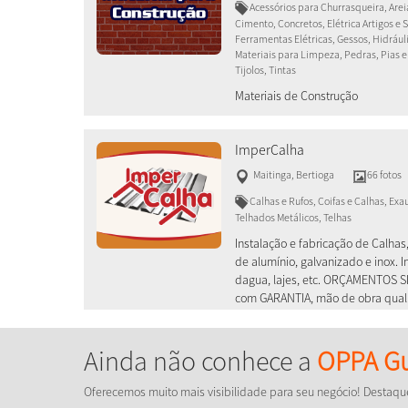
Acessórios para Churrasqueira, Areia
Cimento, Concretos, Elétrica Artigos e 
Ferramentas Elétricas, Gessos, Hidrául
Materiais para Limpeza, Pedras, Pias e
Tijolos, Tintas
Materiais de Construção
ImperCalha
Maitinga
,
Bertioga
66 fotos
Calhas e Rufos, Coifas e Calhas, Ex
Telhados Metálicos, Telhas
Instalação e fabricação de Calhas,
de alumínio, galvanizado e inox.
dagua, lajes, etc. ORÇAMENTOS 
com GARANTIA, mão de obra qual
Ainda não conhece a
OPPA Gu
Oferecemos muito mais visibilidade para seu negócio! Destaqu