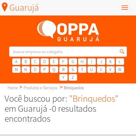
Guarujá
Menu
A
B
C
D
E
F
G
H
I
J
K
L
M
N
O
P
Q
R
S
T
U
V
X
W
Y
Z
Home
Produtos e Serviços
Brinquedos
Você buscou por:
"Brinquedos"
em Guarujá -0 resultados
encontrados