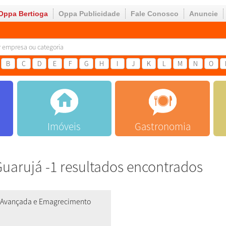
Oppa Bertioga
Oppa Publicidade
Fale Conosco
Anuncie
B
C
D
E
F
G
H
I
J
K
L
M
N
O
Imóveis
Gastronomia
uarujá -1 resultados encontrados
ca Avançada e Emagrecimento