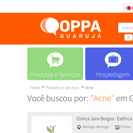
A
Produtos e Serviços
Hospedagem
Home
Produtos e Serviços
Acne
Você buscou por:
"Acne"
em G
Clinica Jana Borges - Estéti
Maitinga
,
Bertioga
15 fotos