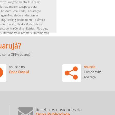
nica de Emagrecimento, Clinica de
nfática, Endermo, Espaço para
z, Gordura Localizada, Hidratação
assagem Modeladora, Massagem
eling, Peeling de diamante - químico -
mento Facial, Thork - Martelinho de
nto contra Celulite - Estrias - Flacidez,
as, Tratamentos Corporais, Tratamentos
arujá?
co!
e-se na OPPA Guarujá!
Anuncie no
Anuncie
Oppa Guarujá
Compartilhe
Apareça
Receba as novidades da
Oppa Publicidade