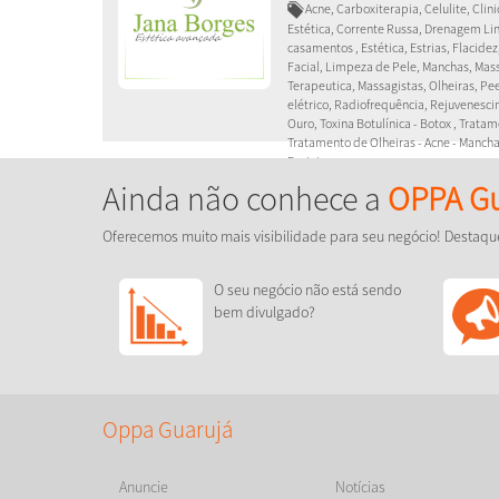
Acne, Carboxiterapia, Celulite, Cli
Estética, Corrente Russa, Drenagem Li
casamentos , Estética, Estrias, Flacide
Facial, Limpeza de Pele, Manchas, M
Terapeutica, Massagistas, Olheiras, Pe
elétrico, Radiofrequência, Rejuvenesci
Ouro, Toxina Botulínica - Botox , Tratame
Tratamento de Olheiras - Acne - Manch
Faciais
Ainda não conhece a
OPPA Gu
Venha fazer uma avaliação conos
Oferecemos muito mais visibilidade para seu negócio! Destaqu
O seu negócio não está sendo
bem divulgado?
Oppa Guarujá
Anuncie
Notícias