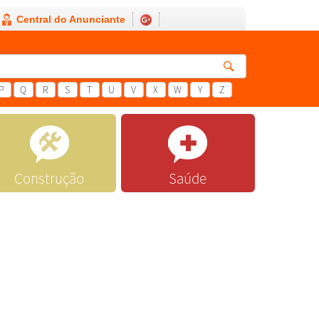
Central do Anunciante
P
Q
R
S
T
U
V
X
W
Y
Z
Construção
Saúde