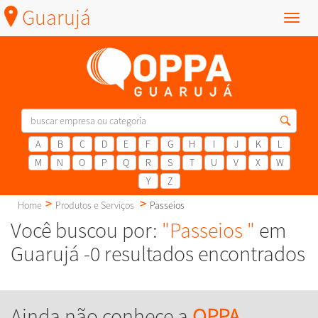
Guarujá
Menu
A
B
C
D
E
F
G
H
I
J
K
L
M
N
O
P
Q
R
S
T
U
V
X
W
Y
Z
Home
Produtos e Serviços
Passeios
Você buscou por:
"Passeios "
em
Guarujá -0 resultados encontrados
Ainda não conhece a
OPPA