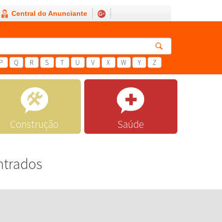
Central do Anunciante
P
Q
R
S
T
U
V
X
W
Y
Z
Construção
Saúde
ntrados