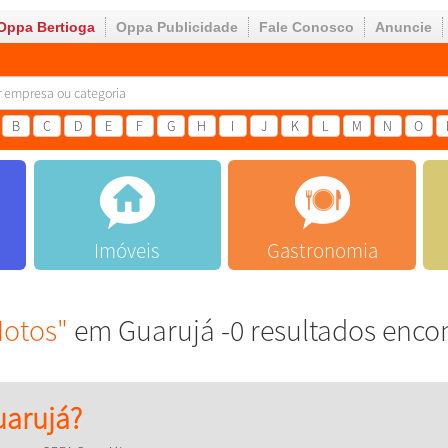
Oppa Bertioga
Oppa Publicidade
Fale Conosco
Anuncie
B
C
D
E
F
G
H
I
J
K
L
M
N
O
Imóveis
Gastronomia
Motos"
em Guarujá -0 resultados enco
arujá?