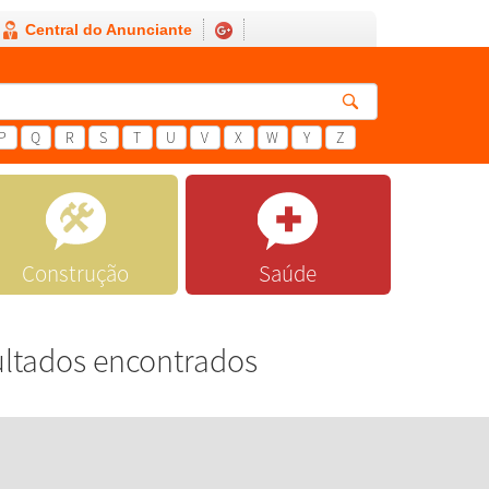
Central do Anunciante
P
Q
R
S
T
U
V
X
W
Y
Z
Construção
Saúde
ultados encontrados