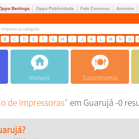
Oppa Bertioga
Oppa Publicidade
Fale Conosco
Anuncie
B
C
D
E
F
G
H
I
J
K
L
M
N
O
Imóveis
Gastronomia
o de Impressoras"
em Guarujá -0 res
arujá?