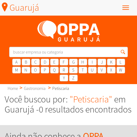
Guarujá
Menu
A
B
C
D
E
F
G
H
I
J
K
L
M
N
O
P
Q
R
S
T
U
V
X
W
Y
Z
Home
Gastronomia
Petiscaria
Você buscou por:
"Petiscaria"
em
Guarujá -0 resultados encontrados
Ainda não conhece a
OPPA