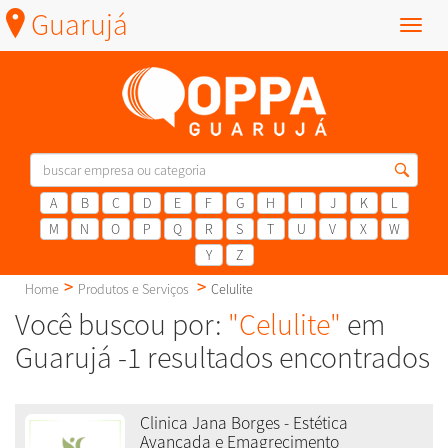
Guarujá
Menu
A
B
C
D
E
F
G
H
I
J
K
L
M
N
O
P
Q
R
S
T
U
V
X
W
Y
Z
Home
Produtos e Serviços
Celulite
Você buscou por:
"Celulite"
em
Guarujá -1 resultados encontrados
Clinica Jana Borges - Estética
Avançada e Emagrecimento