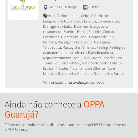
Maitinga
,
Bertioga
15 fotos
Acne, Carboxiterapia, Celulite, Clinica de
Emagrecimento, Clinica de Estética, Corrente Russa,
Drenagem Linfática, Endermo, Espaço para
casamentos , Estética, Estrias, Flacidez, Gordura
Localizada, Hidratação Facial, Limpeza de Pele,
Manchas, Massagem Modeladora, Massagem
Terapeutica, Massagistas, Olheiras, Peeling, Peeling de
diamante - químico - elétrico, Radiofrequência,
Rejuvenescimento Facial, Thork - Martelinho de Ouro,
Toxina Botulínica - Botox , Tratamento contra Celulite -
Estrias - Flacidez, Tratamento de Olheiras - Acne -
Manchas, Tratamentos Corporais, Tratamentos Faciais
Venha fazer uma avaliação conosco!
Ainda não conhece a
OPPA
Guarujá?
Oferecemos muito mais visibilidade para seu negócio! Destaque-se na
OPPA Guarujá!