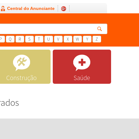
Central do Anunciante
P
Q
R
S
T
U
V
X
W
Y
Z
Construção
Saúde
rados