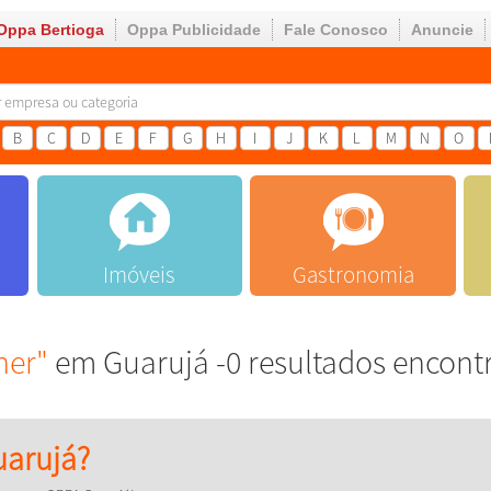
Oppa Bertioga
Oppa Publicidade
Fale Conosco
Anuncie
B
C
D
E
F
G
H
I
J
K
L
M
N
O
Imóveis
Gastronomia
ner"
em Guarujá -0 resultados encont
arujá?