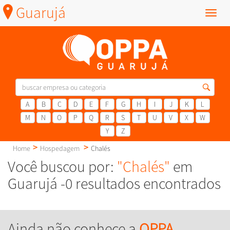
Guarujá
Menu
A
B
C
D
E
F
G
H
I
J
K
L
M
N
O
P
Q
R
S
T
U
V
X
W
Y
Z
Home
Hospedagem
Chalés
Você buscou por:
"Chalés"
em
Guarujá -0 resultados encontrados
Ainda não conhece a
OPPA