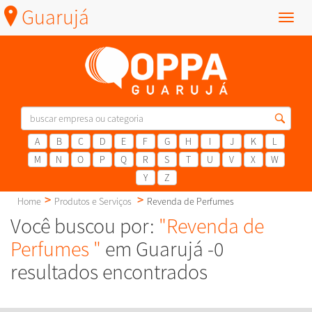
Guarujá
Menu
A
B
C
D
E
F
G
H
I
J
K
L
M
N
O
P
Q
R
S
T
U
V
X
W
Y
Z
Home
Produtos e Serviços
Revenda de Perfumes
Você buscou por:
"Revenda de
Perfumes "
em Guarujá -0
resultados encontrados