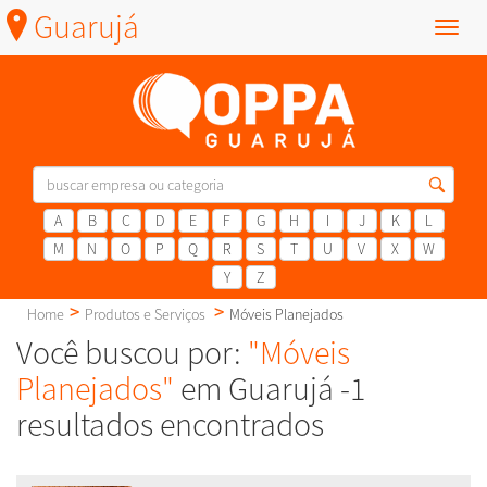
Guarujá
Menu
A
B
C
D
E
F
G
H
I
J
K
L
M
N
O
P
Q
R
S
T
U
V
X
W
Y
Z
Home
Produtos e Serviços
Móveis Planejados
Você buscou por:
"Móveis
Planejados"
em Guarujá -1
resultados encontrados