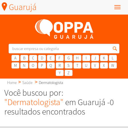
Guarujá
Menu
A
B
C
D
E
F
G
H
I
J
K
L
M
N
O
P
Q
R
S
T
U
V
X
W
Y
Z
Home
Saúde
Dermatologista
Você buscou por:
"Dermatologista"
em Guarujá -0
resultados encontrados