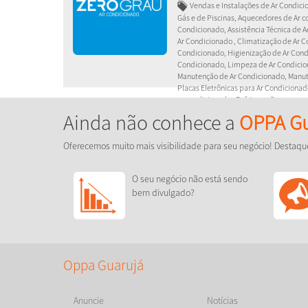
Vendas e Instalações de Ar Condici
Gás e de Piscinas, Aquecedores de Ar c
Condicionado, Assistência Técnica de A
Ar Condicionado , Climatização de Ar C
Condicionado, Higienização de Ar Condi
Condicionado, Limpeza de Ar Condicio
Manutenção de Ar Condicionado, Manut
Placas Eletrônicas para Ar Condicionad
ar condicionado , Refrigeração
Ainda não conhece a
OPPA Gu
Ar-Condicionado - Instalação, ve
corretiva, recuperação de placas 
Oferecemos muito mais visibilidade para seu negócio! Destaqu
aparelhos Inverter de todas as ma
O seu negócio não está sendo
bem divulgado?
Oppa Guarujá
Anuncie
Notícias