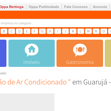
Oppa Bertioga
Oppa Publicidade
Fale Conosco
Anuncie
B
C
D
E
F
G
H
I
J
K
L
M
N
O
Imóveis
Gastronomia
onado
ão de Ar Condicionado "
em Guarujá -