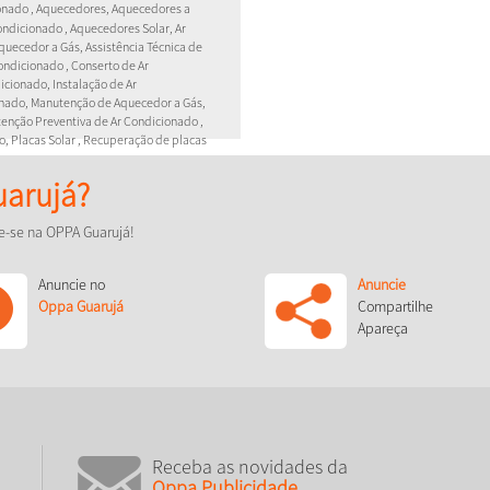
onado , Aquecedores, Aquecedores a
ondicionado , Aquecedores Solar, Ar
quecedor a Gás, Assistência Técnica de
ondicionado , Conserto de Ar
cionado, Instalação de Ar
nado, Manutenção de Aquecedor a Gás,
enção Preventiva de Ar Condicionado ,
o, Placas Solar , Recuperação de placas
arujá?
nda, Manutenção preventiva e
eletrônicas, especialidade em
e-se na OPPA Guarujá!
rcas e modelos .
Anuncie no
Anuncie
Oppa Guarujá
Compartilhe
Apareça
Receba as novidades da
Oppa Publicidade