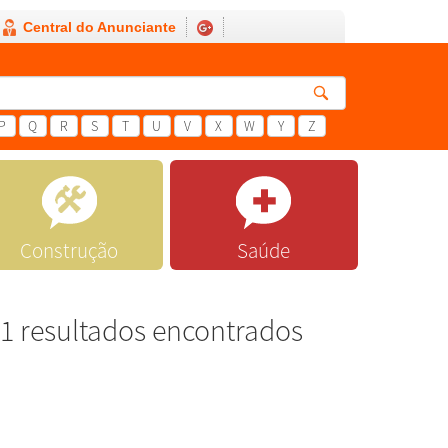
Central do Anunciante
P
Q
R
S
T
U
V
X
W
Y
Z
Construção
Saúde
1 resultados encontrados