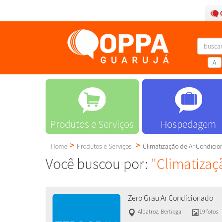
A
Produtos e Serviços
Hospedagem
Home
Produtos e Serviços
Climatização de Ar Condici
Você buscou por:
"Climatizaç
Zero Grau Ar Condicionado
Albatroz
,
Bertioga
19 fotos