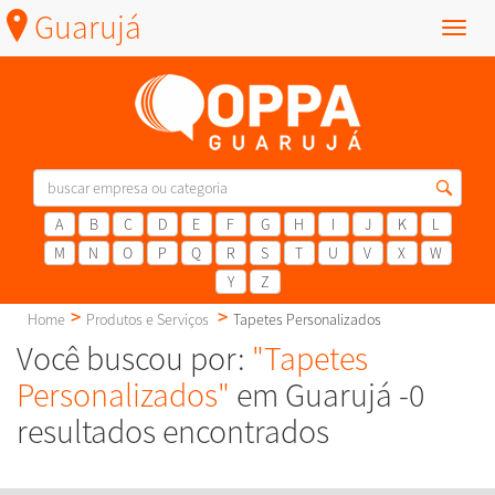
Guarujá
Menu
A
B
C
D
E
F
G
H
I
J
K
L
M
N
O
P
Q
R
S
T
U
V
X
W
Y
Z
Home
Produtos e Serviços
Tapetes Personalizados
Você buscou por:
"Tapetes
Personalizados"
em Guarujá -0
resultados encontrados