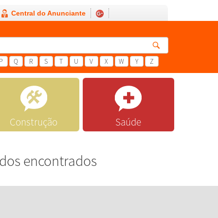
Central do Anunciante
P
Q
R
S
T
U
V
X
W
Y
Z
Construção
Saúde
ados encontrados