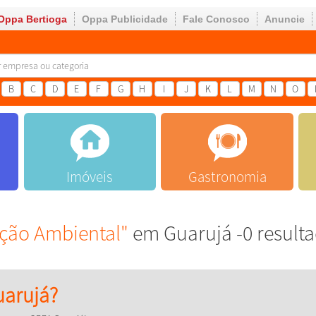
Oppa Bertioga
Oppa Publicidade
Fale Conosco
Anuncie
B
C
D
E
F
G
H
I
J
K
L
M
N
O
Imóveis
Gastronomia
ão Ambiental"
em Guarujá -0 result
arujá?