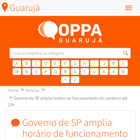
Guarujá
Menu
A
B
C
D
E
F
G
H
I
J
K
L
M
N
O
P
Q
R
S
T
U
V
X
W
Y
Z
Home
Noticias
Governo de SP amplia horário de funcionamento do comércio até
23h
Governo de SP amplia
horário de funcionamento