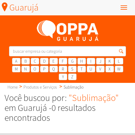
Guarujá
Menu
A
B
C
D
E
F
G
H
I
J
K
L
M
N
O
P
Q
R
S
T
U
V
X
W
Y
Z
Home
Produtos e Serviços
Sublimação
Você buscou por:
"Sublimação"
em Guarujá -0 resultados
encontrados