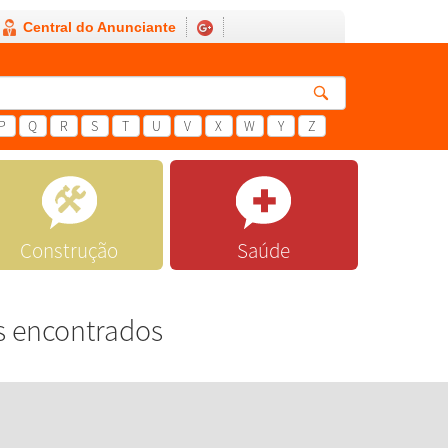
Central do Anunciante
P
Q
R
S
T
U
V
X
W
Y
Z
Construção
Saúde
s encontrados