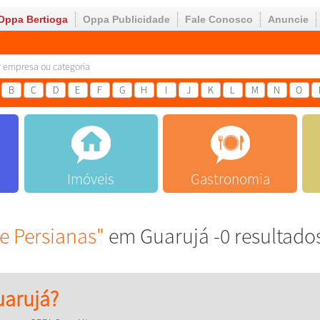
Oppa Bertioga
Oppa Publicidade
Fale Conosco
Anuncie
B
C
D
E
F
G
H
I
J
K
L
M
N
O
Imóveis
Gastronomia
e Persianas"
em Guarujá -0 resultado
arujá?