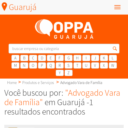
Guarujá
Menu
A
B
C
D
E
F
G
H
I
J
K
L
M
N
O
P
Q
R
S
T
U
V
X
W
Y
Z
Home
Produtos e Serviços
Advogado Vara de Família
Você buscou por:
"Advogado Vara
de Família"
em Guarujá -1
resultados encontrados