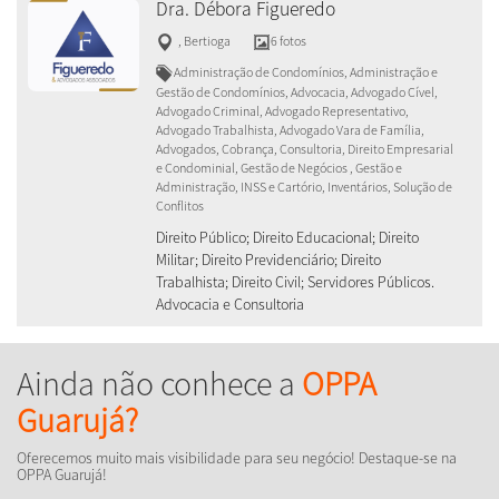
Dra. Débora Figueredo
,
Bertioga
6 fotos
Administração de Condomínios, Administração e
Gestão de Condomínios, Advocacia, Advogado Cível,
Advogado Criminal, Advogado Representativo,
Advogado Trabalhista, Advogado Vara de Família,
Advogados, Cobrança, Consultoria, Direito Empresarial
e Condominial, Gestão de Negócios , Gestão e
Administração, INSS e Cartório, Inventários, Solução de
Conflitos
Direito Público; Direito Educacional; Direito
Militar; Direito Previdenciário; Direito
Trabalhista; Direito Civil; Servidores Públicos.
Advocacia e Consultoria
Ainda não conhece a
OPPA
Guarujá?
Oferecemos muito mais visibilidade para seu negócio! Destaque-se na
OPPA Guarujá!