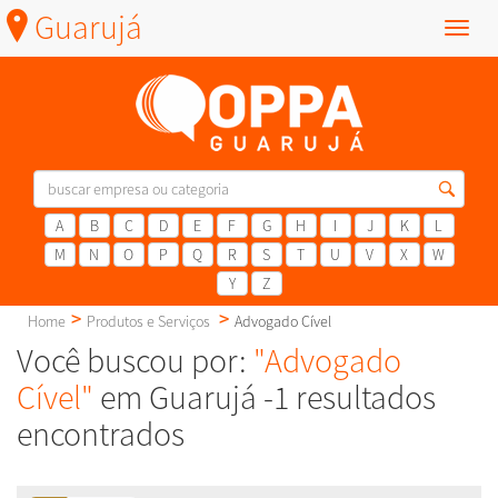
Guarujá
Menu
A
B
C
D
E
F
G
H
I
J
K
L
M
N
O
P
Q
R
S
T
U
V
X
W
Y
Z
Home
Produtos e Serviços
Advogado Cível
Você buscou por:
"Advogado
Cível"
em Guarujá -1 resultados
encontrados