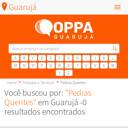
Guarujá
Menu
A
B
C
D
E
F
G
H
I
J
K
L
M
N
O
P
Q
R
S
T
U
V
X
W
Y
Z
Home
Produtos e Serviços
Pedras Quentes
Você buscou por:
"Pedras
Quentes"
em Guarujá -0
resultados encontrados