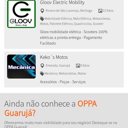
Gloov Electric Mobility
Riviera de São Lourenço
,
Bertioga
22 fotos
Mobilidade Elétrica, Moto Elétrica, Motocicletas,
Motos, Patinete Elétrico, Quadriciclos, Scooter
Gloov mobilidade elétrica - Scooters 100%
elétricas a pronta entrega - Pagamento
Facilitado
Keko´s Motos
Enseada
,
Guarujá
0 fotos
Mecânico, Motocicletas, Motos
Acessórios - Peças - Serviços
Ainda não conhece a
OPPA
Guarujá?
Oferecemos muito mais visibilidade para seu negócio! Destaque-se na
OPPA Guarujá!