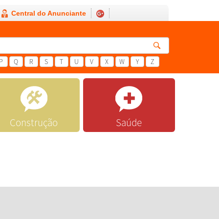
Central do Anunciante
P
Q
R
S
T
U
V
X
W
Y
Z
Construção
Saúde