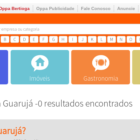
Oppa Bertioga
Oppa Publicidade
Fale Conosco
Anuncie
B
C
D
E
F
G
H
I
J
K
L
M
N
O
Imóveis
Gastronomia
Guarujá -0 resultados encontrados
arujá?