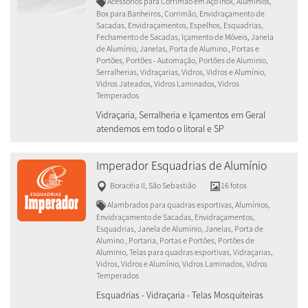
Acessórios para Corrimão em Aço Inox, Alumínios,
Box para Banheiros, Corrimão, Envidraçamento de
Sacadas, Envidraçamentos, Espelhos, Esquadrias,
Fechamento de Sacadas, Içamento de Móveis, Janela
de Alumínio, Janelas, Porta de Alumino , Portas e
Portões, Portões - Automação, Portões de Aluminio,
Serralherias, Vidraçarias, Vidros, Vidros e Alumínio,
Vidros Jateados, Vidros Laminados, Vidros
Temperados
Vidraçaria, Serralheria e Içamentos em Geral
atendemos em todo o litoral e SP
Imperador Esquadrias de Alumínio
Boracéia II
,
São Sebastião
16 fotos
Alambrados para quadras esportivas, Alumínios,
Envidraçamento de Sacadas, Envidraçamentos,
Esquadrias, Janela de Alumínio, Janelas, Porta de
Alumino , Portaria, Portas e Portões, Portões de
Aluminio, Telas para quadras esportivas, Vidraçarias,
Vidros, Vidros e Alumínio, Vidros Laminados, Vidros
Temperados
Esquadrias - Vidraçaria - Telas Mosquiteiras