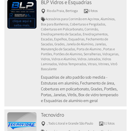
BLP Vidros e Esquadrias
Rio da Praia
,
Bertioga
6 fotos
Acessórios para Corrimão em Aço Inox, Alumínios,
Box para Banheiros, Coberturas e Pergolados,
Coberturas em Policarbonato, Corrimão,
Envidraçamento de Sacadas, Envidraçamentos,
Escadas, Espelhos, Esquadrias, Fechamento de
Sacadas, Grades, Janela de Alumínio, Janelas,
Manutenção de Sacadas, Porta de Alumino , Portas e
Portões, Portões de Aluminio, Serralherias, Vidraçarias,
Vidros, Vidros e Alumínio, Vidros Jateados, Vidros
Laminados, Vidros Temperados, Vitrais, Vitrines, Vitrô
Basculante
Esquadrias de alto padrão sob medida -
Estruturas em alumínio, Fechamento de área,
Coberturas em policarbonato, Grades, Portões,
Portas, Janelas, Vitrôs, Box de vidro temperado
e Esquadrias de alumínio em geral
Tecnovidro
,
Todo Litoral e Grande São Paulo
51 fotos