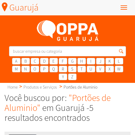
Guarujá
Menu
A
B
C
D
E
F
G
H
I
J
K
L
M
N
O
P
Q
R
S
T
U
V
X
W
Y
Z
Home
Produtos e Serviços
Portões de Aluminio
Você buscou por:
"Portões de
Aluminio"
em Guarujá -5
resultados encontrados