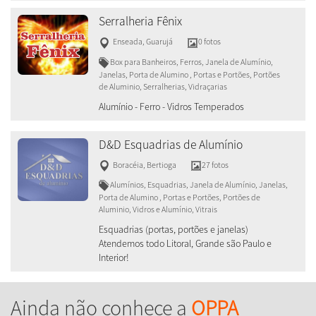
Serralheria Fênix
Enseada
,
Guarujá
0 fotos
Box para Banheiros, Ferros, Janela de Alumínio,
Janelas, Porta de Alumino , Portas e Portões, Portões
de Aluminio, Serralherias, Vidraçarias
Alumínio - Ferro - Vidros Temperados
D&D Esquadrias de Alumínio
Boracéia
,
Bertioga
27 fotos
Alumínios, Esquadrias, Janela de Alumínio, Janelas,
Porta de Alumino , Portas e Portões, Portões de
Aluminio, Vidros e Alumínio, Vitrais
Esquadrias (portas, portões e janelas)
Atendemos todo Litoral, Grande são Paulo e
Interior!
Ainda não conhece a
OPPA