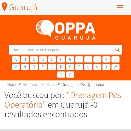
Guarujá
Menu
A
B
C
D
E
F
G
H
I
J
K
L
M
N
O
P
Q
R
S
T
U
V
X
W
Y
Z
Home
Produtos e Serviços
Drenagem Pós Operatória
Você buscou por:
"Drenagem Pós
Operatória"
em Guarujá -0
resultados encontrados