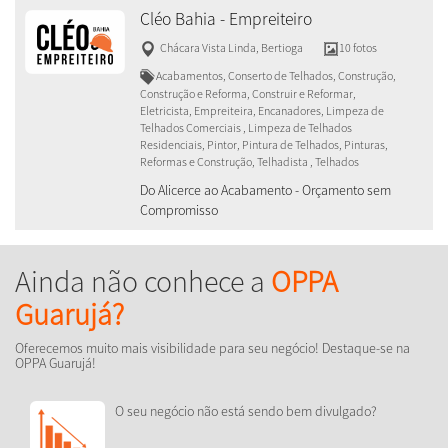
Cléo Bahia - Empreiteiro
Chácara Vista Linda
,
Bertioga
10 fotos
Acabamentos, Conserto de Telhados, Construção,
Construção e Reforma, Construir e Reformar,
Eletricista, Empreiteira, Encanadores, Limpeza de
Telhados Comerciais , Limpeza de Telhados
Residenciais, Pintor, Pintura de Telhados, Pinturas,
Reformas e Construção, Telhadista , Telhados
Do Alicerce ao Acabamento - Orçamento sem
Compromisso
Ainda não conhece a
OPPA
Guarujá?
Oferecemos muito mais visibilidade para seu negócio! Destaque-se na
OPPA Guarujá!
O seu negócio não está sendo bem divulgado?