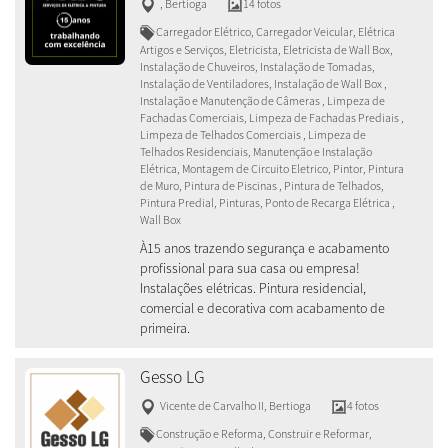
,
Bertioga
14 fotos
Carregador Elétrico, Carregador Veicular, Elétrica
Artigos e Serviços, Eletricista, Eletricista de Wall Box,
Instalação de Chuveiros, Instalação de Tomadas,
Instalação de Ventiladores, Instalação de Wall Box ,
Instalação e Manutenção de Câmeras , Limpeza de
Fachadas Comerciais, Limpeza de Fachadas Prediais ,
Limpeza de Telhados Comerciais , Limpeza de
Telhados Residenciais, Manutenção e Instalação
Elétrica, Montagem de Circuito Eletrico, Pintor, Pintura
de Muro, Pintura de Piscinas , Pintura de Telhados,
Pintura Predial, Pinturas, Ponto de Recarga Elétrica ,
Wall Box
À15 anos trazendo segurança e acabamento
profissional para sua casa ou empresa!
Instalações elétricas. Pintura residencial,
comercial e decorativa com acabamento de
primeira.
Gesso LG
Vicente de Carvalho II
,
Bertioga
4 fotos
Construção e Reforma, Construir e Reformar,