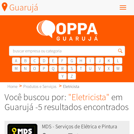
Guarujá
Menu
A
B
C
D
E
F
G
H
I
J
K
L
M
N
O
P
Q
R
S
T
U
V
X
W
Y
Z
Home
Produtos e Serviços
Eletricista
Você buscou por:
"Eletricista"
em
Guarujá -5 resultados encontrados
MDS - Serviços de Elétrica e Pintura