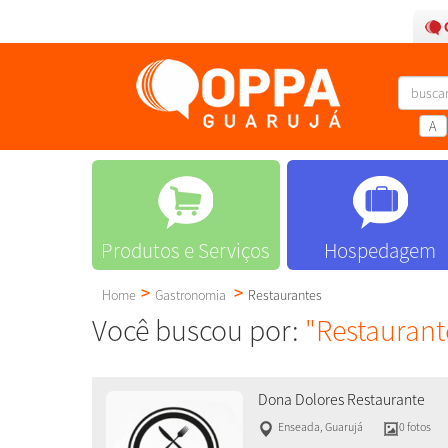
A
Produtos e Serviços
Hospedagem
Home
Gastronomia
Restaurantes
Você buscou por:
"Restaurant
Dona Dolores Restaurante
Enseada
,
Guarujá
0 fotos