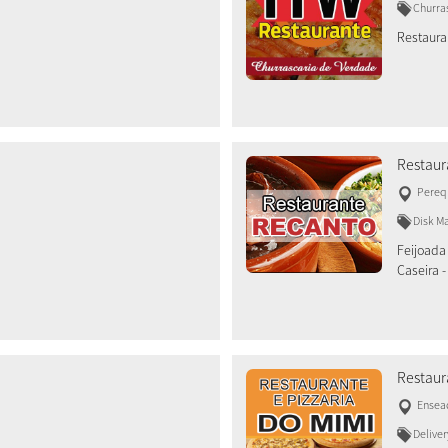
Churras
Restaura
Restaur
Pereq
Disk M
Feijoada
Caseira 
Restaur
Ensea
Deliver