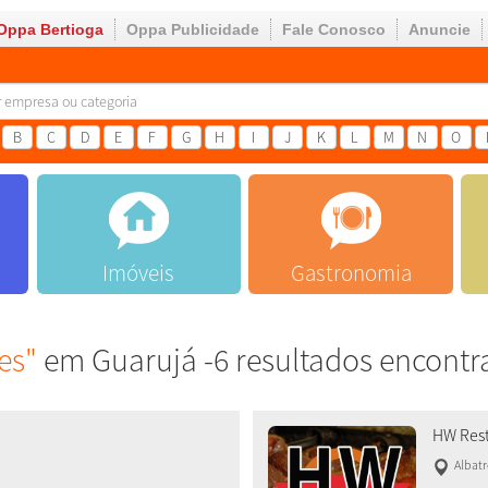
Oppa Bertioga
Oppa Publicidade
Fale Conosco
Anuncie
B
C
D
E
F
G
H
I
J
K
L
M
N
O
Imóveis
Gastronomia
es"
em Guarujá -6 resultados encontr
HW Rest
Albat