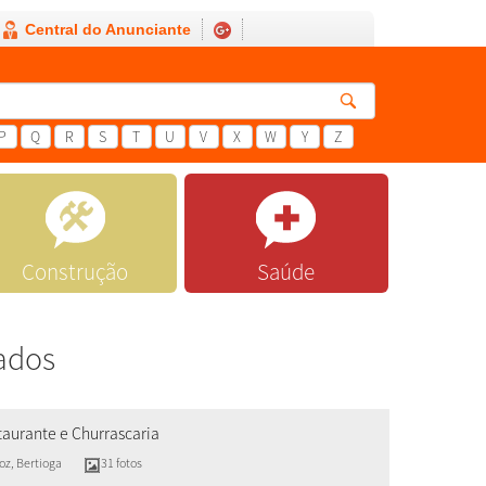
Central do Anunciante
P
Q
R
S
T
U
V
X
W
Y
Z
Construção
Saúde
ados
aurante e Churrascaria
roz
,
Bertioga
31 fotos