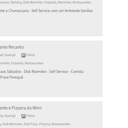
carias, Delivery, Disk Marmitex, Feijoada, Marmitex, Restaurantes
nte e Churrascaria - Self Service com um Ambiente familiar
ante Recanto
uê
,
Guarujá
0 fotos
armitex, Feijoada, Restaurantes
 aos Sábados - Disk Marmitex - Self Service - Comida
- Praia Perequê
ante e Pizzaria do Mimi
da
,
Guarujá
5 fotos
y, Disk Marmitex, Disk Pizza, Pizzaria, Restaurantes