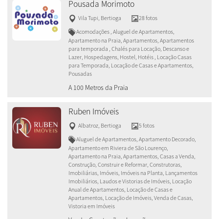
Pousada Morimoto
Vila Tupi
,
Bertioga
28 fotos
Acomodações , Aluguel de Apartamentos,
Apartamento na Praia, Apartamentos, Apartamentos
para temporada , Chalés para Locação, Descanso e
Lazer, Hospedagens, Hostel, Hotéis , Locação Casas
para Temporada, Locação de Casas e Apartamentos,
Pousadas
A 100 Metros da Praia
Ruben Imóveis
Albatroz
,
Bertioga
5 fotos
Aluguel de Apartamentos, Apartamento Decorado,
Apartamento em Riviera de São Lourenço,
Apartamento na Praia, Apartamentos, Casas a Venda,
Construção, Construir e Reformar, Construtoras,
Imobiliárias, Imóveis, Imóveis na Planta, Lançamentos
Imobiliários, Laudos e Vistorias de Imóveis, Locação
Anual de Apartamentos, Locação de Casas e
Apartamentos, Locação de Imóveis, Venda de Casas,
Vistoria em Imóveis