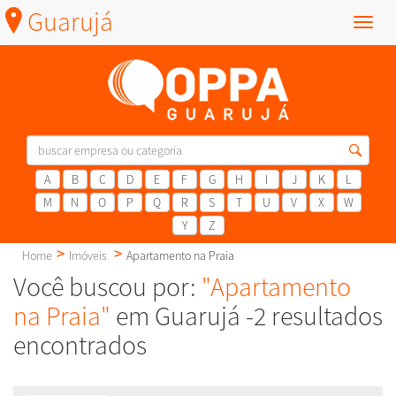
Guarujá
Menu
A
B
C
D
E
F
G
H
I
J
K
L
M
N
O
P
Q
R
S
T
U
V
X
W
Y
Z
Home
Imóveis
Apartamento na Praia
Você buscou por:
"Apartamento
na Praia"
em Guarujá -2 resultados
encontrados