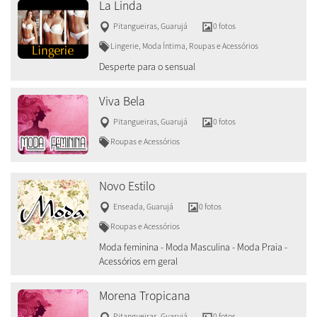
La Linda
Pitangueiras
,
Guarujá
0 fotos
Lingerie, Moda Íntima, Roupas e Acessórios
Desperte para o sensual
Viva Bela
Pitangueiras
,
Guarujá
0 fotos
Roupas e Acessórios
Novo Estilo
Enseada
,
Guarujá
0 fotos
Roupas e Acessórios
Moda feminina - Moda Masculina - Moda Praia -
Acessórios em geral
Morena Tropicana
Pitangueiras
,
Guarujá
0 fotos