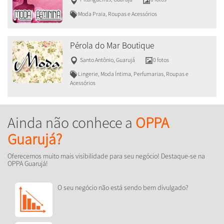
Moda Praia, Roupas e Acessórios
Pérola do Mar Boutique
Santo Antônio
,
Guarujá
0 fotos
Lingerie, Moda Íntima, Perfumarias, Roupas e
Acessórios
Ainda não conhece a
OPPA
Guarujá?
Oferecemos muito mais visibilidade para seu negócio! Destaque-se na
OPPA Guarujá!
O seu negócio não está sendo bem divulgado?