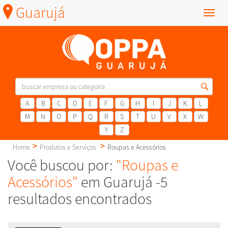
Guarujá
Menu
A
B
C
D
E
F
G
H
I
J
K
L
M
N
O
P
Q
R
S
T
U
V
X
W
Y
Z
Home
Produtos e Serviços
Roupas e Acessórios
Você buscou por:
"Roupas e
Acessórios"
em Guarujá -5
resultados encontrados