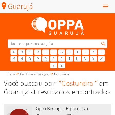
Guarujá
Menu
A
B
C
D
E
F
G
H
I
J
K
L
M
N
O
P
Q
R
S
T
U
V
X
W
Y
Z
Home
Produtos e Serviços
Costureira
Você buscou por:
"Costureira "
em
Guarujá -1 resultados encontrados
Oppa Bertioga - Espaço Livre