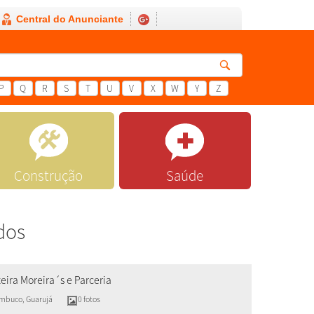
Central do Anunciante
P
Q
R
S
T
U
V
X
W
Y
Z
Construção
Saúde
dos
eira Moreira´s e Parceria
ambuco
,
Guarujá
0 fotos