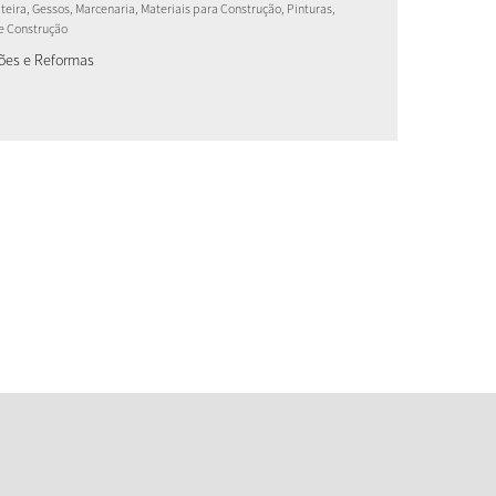
eira, Gessos, Marcenaria, Materiais para Construção, Pinturas,
e Construção
ões e Reformas