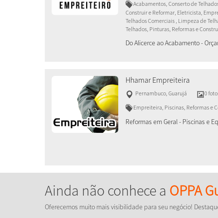
Acabamentos, Conserto de Telhados
Construir e Reformar, Eletricista, Emp
Telhados Comerciais , Limpeza de Telha
Telhados, Pinturas, Reformas e Constru
Do Alicerce ao Acabamento - Or
Hhamar Empreiteira
Pernambuco
,
Guarujá
0 foto
Empreiteira, Piscinas, Reformas e 
Reformas em Geral - Piscinas e 
Ainda não conhece a
OPPA Gu
Oferecemos muito mais visibilidade para seu negócio! Destaqu