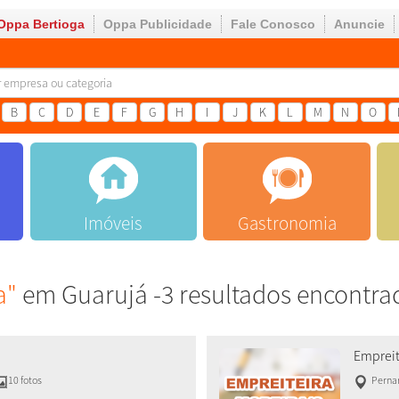
Oppa Bertioga
Oppa Publicidade
Fale Conosco
Anuncie
B
C
D
E
F
G
H
I
J
K
L
M
N
O
Imóveis
Gastronomia
a"
em Guarujá -3 resultados encontra
Empreit
10 fotos
Pern