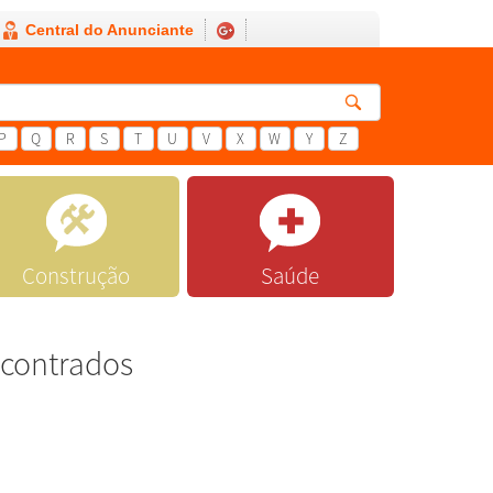
Central do Anunciante
P
Q
R
S
T
U
V
X
W
Y
Z
Construção
Saúde
ncontrados