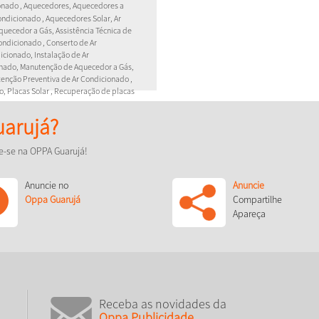
onado , Aquecedores, Aquecedores a
ondicionado , Aquecedores Solar, Ar
quecedor a Gás, Assistência Técnica de
ondicionado , Conserto de Ar
cionado, Instalação de Ar
nado, Manutenção de Aquecedor a Gás,
enção Preventiva de Ar Condicionado ,
o, Placas Solar , Recuperação de placas
arujá?
nda, Manutenção preventiva e
eletrônicas, especialidade em
e-se na OPPA Guarujá!
rcas e modelos .
Anuncie no
Anuncie
Oppa Guarujá
Compartilhe
Apareça
Receba as novidades da
Oppa Publicidade