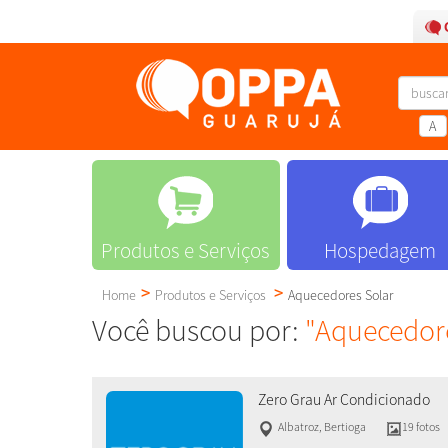
A
Produtos e Serviços
Hospedagem
Home
Produtos e Serviços
Aquecedores Solar
Você buscou por:
"Aquecedore
Zero Grau Ar Condicionado
Albatroz
,
Bertioga
19 fotos