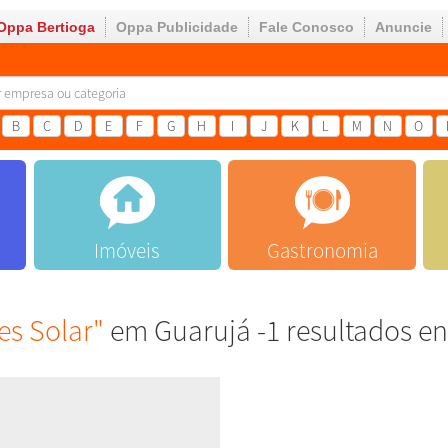
Oppa Bertioga
Oppa Publicidade
Fale Conosco
Anuncie
B
C
D
E
F
G
H
I
J
K
L
M
N
O
Imóveis
Gastronomia
s Solar"
em Guarujá -1 resultados e