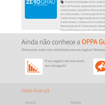
Vendas e Instalações de Ar Condici
Gás e de Piscinas, Aquecedores de Ar c
Condicionado, Assistência Técnica de A
Ar Condicionado , Climatização de Ar C
Condicionado, Higienização de Ar Condi
Condicionado, Limpeza de Ar Condicio
Manutenção de Ar Condicionado, Manut
Placas Eletrônicas para Ar Condicionad
ar condicionado , Refrigeração
Ainda não conhece a
OPPA Gu
Ar-Condicionado - Instalação, ve
corretiva, recuperação de placas 
Oferecemos muito mais visibilidade para seu negócio! Destaqu
aparelhos Inverter de todas as ma
O seu negócio não está sendo
bem divulgado?
Oppa Guarujá
Anuncie
Notícias