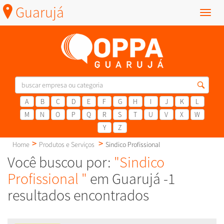
Guarujá
Menu
A
B
C
D
E
F
G
H
I
J
K
L
M
N
O
P
Q
R
S
T
U
V
X
W
Y
Z
Home
Produtos e Serviços
Sindico Profissional
Você buscou por:
"Sindico
Profissional "
em Guarujá -1
resultados encontrados