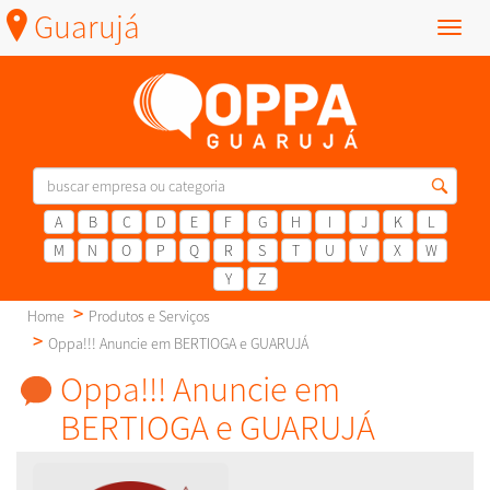
Guarujá
Menu
A
B
C
D
E
F
G
H
I
J
K
L
M
N
O
P
Q
R
S
T
U
V
X
W
Y
Z
Home
Produtos e Serviços
Oppa!!! Anuncie em BERTIOGA e GUARUJÁ
Oppa!!! Anuncie em
BERTIOGA e GUARUJÁ